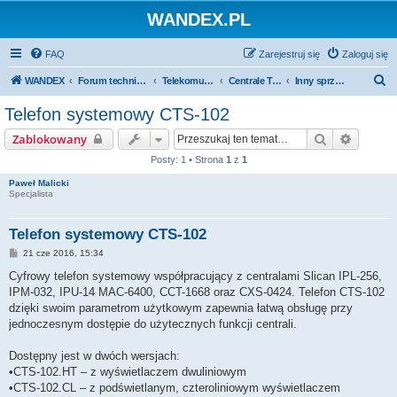
WANDEX.PL
FAQ
Zarejestruj się
Zaloguj się
S
WANDEX
Forum techniczne
Telekomunikacja
Centrale Telefoniczne Slican
Inny sprzęt marki Slican
z
Telefon systemowy CTS-102
u
Szukaj
Wyszuk
Zablokowany
k
Posty: 1 • Strona
1
z
1
a
Paweł Malicki
j
Specjalista
Telefon systemowy CTS-102
P
21 cze 2016, 15:34
o
s
Cyfrowy telefon systemowy współpracujący z centralami Slican IPL-256,
t
IPM-032, IPU-14 MAC-6400, CCT-1668 oraz CXS-0424. Telefon CTS-102
dzięki swoim parametrom użytkowym zapewnia łatwą obsługę przy
jednoczesnym dostępie do użytecznych funkcji centrali.
Dostępny jest w dwóch wersjach:
•CTS-102.HT – z wyświetlaczem dwuliniowym
•CTS-102.CL – z podświetlanym, czteroliniowym wyświetlaczem