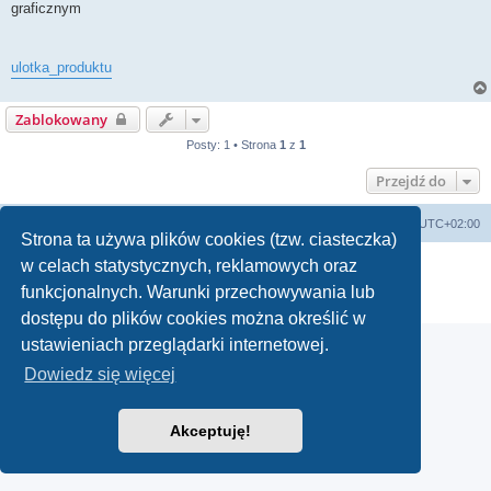
graficznym
ulotka_produktu
Zablokowany
Posty: 1 • Strona
1
z
1
Przejdź do
WANDEX
Forum techniczne
Strefa czasowa
UTC+02:00
Strona ta używa plików cookies (tzw. ciasteczka)
w celach statystycznych, reklamowych oraz
Technologię dostarcza
phpBB
® Forum Software © phpBB Limited
Polski pakiet językowy dostarcza
phpBB.pl
funkcjonalnych. Warunki przechowywania lub
Zasady ochrony danych osobowych
|
Regulamin
dostępu do plików cookies można określić w
ustawieniach przeglądarki internetowej.
Dowiedz się więcej
Akceptuję!