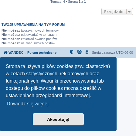
Tematy: 4 • Strona
1
z
1
Przejdź do
TWOJE UPRAWNIENIA NA TYM FORUM
Nie możesz
tworzyć nowych tematów
Nie możesz
odpowiadać w tematach
Nie możesz
zmieniać swoich postów
Nie możesz
usuwać swoich postów
WANDEX
Forum techniczne
Strefa czasowa
UTC+02:00
Technologię dostarcza
phpBB
® Forum Software © phpBB Limited
Strona ta używa plików cookies (tzw. ciasteczka)
Polski pakiet językowy dostarcza
phpBB.pl
w celach statystycznych, reklamowych oraz
Zasady ochrony danych osobowych
|
Regulamin
funkcjonalnych. Warunki przechowywania lub
dostępu do plików cookies można określić w
ustawieniach przeglądarki internetowej.
Dowiedz się więcej
Akceptuję!