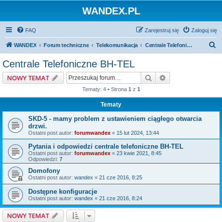
WANDEX.PL
FAQ
Zarejestruj się
Zaloguj się
S
WANDEX
Forum techniczne
Telekomunikacja
Centrale Telefoniczne BH-TEL
z
Centrale Telefoniczne BH-TEL
u
Szukaj
Wyszukiwanie z
NOWY TEMAT
k
Tematy: 4 • Strona
1
z
1
a
Tematy
j
SKD-5 - mamy problem z ustawieniem ciągłego otwarcia
drzwi.
Ostatni post autor:
forumwandex
«
15 lut 2024, 13:44
Pytania i odpowiedzi centrale telefoniczne BH-TEL
Ostatni post autor:
forumwandex
«
23 kwie 2021, 8:45
Odpowiedzi:
7
Domofony
Ostatni post autor:
wandex
«
21 cze 2016, 8:25
Dostępne konfiguracje
Ostatni post autor:
wandex
«
21 cze 2016, 8:24
NOWY TEMAT