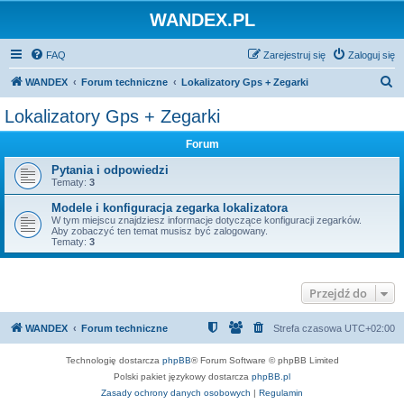
WANDEX.PL
FAQ
Zarejestruj się
Zaloguj się
S
WANDEX
Forum techniczne
Lokalizatory Gps + Zegarki
z
Lokalizatory Gps + Zegarki
u
Forum
k
a
Pytania i odpowiedzi
Tematy:
3
j
Modele i konfiguracja zegarka lokalizatora
W tym miejscu znajdziesz informacje dotyczące konfiguracji zegarków.
Aby zobaczyć ten temat musisz być zalogowany.
Tematy:
3
Przejdź do
WANDEX
Forum techniczne
Strefa czasowa
UTC+02:00
Technologię dostarcza
phpBB
® Forum Software © phpBB Limited
Polski pakiet językowy dostarcza
phpBB.pl
Zasady ochrony danych osobowych
|
Regulamin