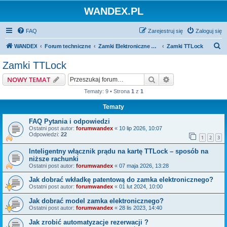
WANDEX.PL
FAQ
Zarejestruj się
Zaloguj się
S
WANDEX
Forum techniczne
Zamki Elektroniczne Bluetooth
Zamki TTLock
z
Zamki TTLock
u
Szukaj
Wyszukiwanie z
NOWY TEMAT
k
Tematy: 9 • Strona
1
z
1
a
Tematy
j
FAQ Pytania i odpowiedzi
Ostatni post autor:
forumwandex
«
10 lip 2026, 10:07
Odpowiedzi:
22
1
2
3
Inteligentny włącznik prądu na kartę TTLock – sposób na
niższe rachunki
Ostatni post autor:
forumwandex
«
07 maja 2026, 13:28
Jak dobrać wkładkę patentową do zamka elektronicznego?
Ostatni post autor:
forumwandex
«
01 lut 2024, 10:00
Jak dobrać model zamka elektronicznego?
Ostatni post autor:
forumwandex
«
28 lis 2023, 14:40
Jak zrobić automatyzacje rezerwacji ?