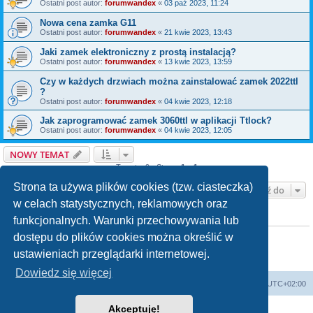
Ostatni post autor:
forumwandex
«
03 paź 2023, 11:24
Nowa cena zamka G11
Ostatni post autor:
forumwandex
«
21 kwie 2023, 13:43
Jaki zamek elektroniczny z prostą instalacją?
Ostatni post autor:
forumwandex
«
13 kwie 2023, 13:59
Czy w każdych drzwiach można zainstalować zamek 2022ttl
?
Ostatni post autor:
forumwandex
«
04 kwie 2023, 12:18
Jak zaprogramować zamek 3060ttl w aplikacji Ttlock?
Ostatni post autor:
forumwandex
«
04 kwie 2023, 12:05
NOWY TEMAT
Tematy: 9 • Strona
1
z
1
Strona ta używa plików cookies (tzw. ciasteczka)
Przejdź do
w celach statystycznych, reklamowych oraz
funkcjonalnych. Warunki przechowywania lub
TWOJE UPRAWNIENIA NA TYM FORUM
Nie możesz
tworzyć nowych tematów
dostępu do plików cookies można określić w
Nie możesz
odpowiadać w tematach
ustawieniach przeglądarki internetowej.
Nie możesz
zmieniać swoich postów
Nie możesz
usuwać swoich postów
Dowiedz się więcej
WANDEX
Forum techniczne
Strefa czasowa
UTC+02:00
Akceptuję!
Technologię dostarcza
phpBB
® Forum Software © phpBB Limited