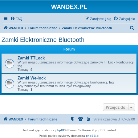
WANDEX.PL
FAQ
Zarejestruj się
Zaloguj się
S
WANDEX
Forum techniczne
Zamki Elektroniczne Bluetooth
z
Zamki Elektroniczne Bluetooth
u
Forum
k
a
Zamki TTLock
W tym miejscu znajdziesz informacje dotyczące zamków TTLock konfiguracji,
j
faq.
Tematy:
9
Zamki We-lock
W tym miejscu znajdziesz informacje dotyczące konfiguracji, faq.
Aby zobaczyć ten temat musisz być zalogowany.
Tematy:
1
Przejdź do
WANDEX
Forum techniczne
Strefa czasowa
UTC+02:00
Technologię dostarcza
phpBB
® Forum Software © phpBB Limited
Polski pakiet językowy dostarcza
phpBB.pl