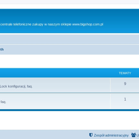
 centrale telefoniczne zakupy w naszym sklepie www.bigshop.com.pl
oth
TEMATY
T
9
ck konfiguracji, faq.
e
T
1
m
 faq.
e
a
m
t
a
y
t
Zespół administracyjny
U