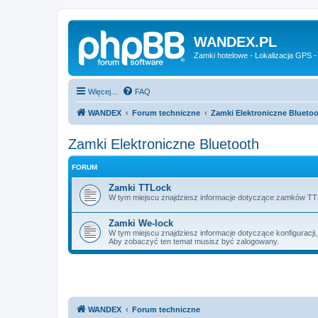
WANDEX.PL
Zamki hotelowe - Lokalizacja GPS -
Więcej…
FAQ
WANDEX
Forum techniczne
Zamki Elektroniczne Blueto
Zamki Elektroniczne Bluetooth
FORUM
Zamki TTLock
W tym miejscu znajdziesz informacje dotyczące zamków TTLo
Zamki We-lock
W tym miejscu znajdziesz informacje dotyczące konfiguracji,
Aby zobaczyć ten temat musisz być zalogowany.
WANDEX
Forum techniczne