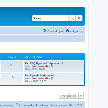
Szukaj
Wyszukiwanie z
Zarejestruj się
Zaloguj się
POSTY
OSTATNI POST
O
Re: FAQ Pytania i odpowiedzi
P
31
s
W
autor:
forumwandex
t
y
10 lip 2026, 10:07
o
a
ś
t
w
O
Re: Pytania i odpowiedzi
P
15
s
n
i
s
W
autor:
forumwandex
i
e
t
y
20 sty 2022, 10:57
o
t
p
t
a
ś
o
l
t
w
s
s
n
y
n
i
t
a
i
e
j
Przejdź do
t
p
t
n
o
l
o
s
n
y
w
t
a
żytkownicy
Usuń ciasteczka witryny
Strefa czasowa
UTC+02:00
s
j