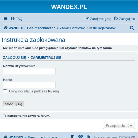
WANDEX.PL
FAQ
Zarejestruj się
Zaloguj się
S
WANDEX
Forum techniczne
Zamki Hotelowe
Instrukcja zablokowana
z
Instrukcja zablokowana
u
Nie masz uprawnień do przeglądania lub czytania tematów na tym forum.
k
a
ZALOGUJ SIĘ
•
ZAREJESTRUJ SIĘ
j
Nazwa użytkownika:
Hasło:
Ukryj mój status podczas tej sesji
Ta kategoria nie zawiera forum.
Przejdź do
WANDEX
Forum techniczne
Strefa czasowa
UTC+02:00