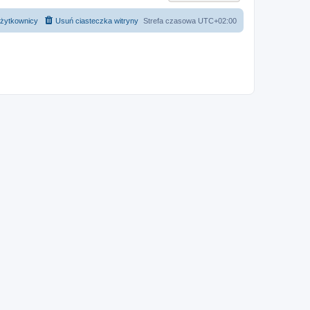
żytkownicy
Usuń ciasteczka witryny
Strefa czasowa
UTC+02:00