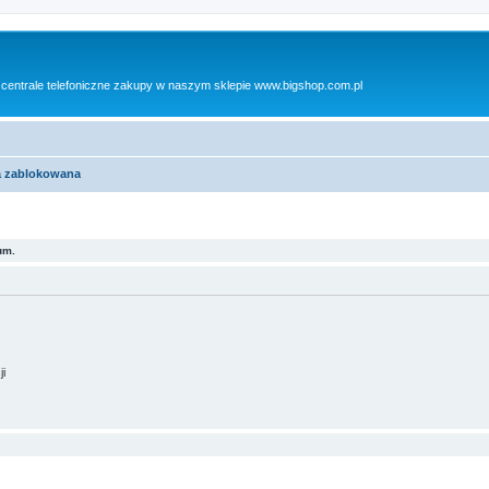
 centrale telefoniczne zakupy w naszym sklepie www.bigshop.com.pl
ja zablokowana
um.
ji