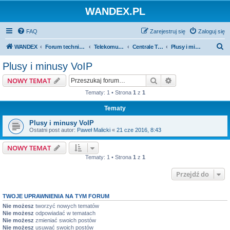
WANDEX.PL
FAQ
Zarejestruj się
Zaloguj się
S
WANDEX
Forum techniczne
Telekomunikacja
Centrale Telefoniczne Slican
Plusy i minusy VoIP
z
Plusy i minusy VoIP
u
Szukaj
Wyszukiwanie z
NOWY TEMAT
k
Tematy: 1 • Strona
1
z
1
a
Tematy
j
Plusy i minusy VoIP
Ostatni post autor:
Paweł Malicki
«
21 cze 2016, 8:43
NOWY TEMAT
Tematy: 1 • Strona
1
z
1
Przejdź do
TWOJE UPRAWNIENIA NA TYM FORUM
Nie możesz
tworzyć nowych tematów
Nie możesz
odpowiadać w tematach
Nie możesz
zmieniać swoich postów
Nie możesz
usuwać swoich postów