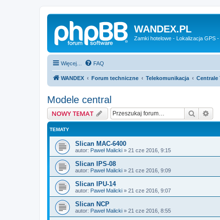
WANDEX.PL
Zamki hotelowe - Lokalizacja GPS -
Więcej…
FAQ
WANDEX
Forum techniczne
Telekomunikacja
Centrale 
Modele central
Szukaj
Wy
NOWY TEMAT
TEMATY
Slican MAC-6400
autor:
Paweł Malicki
»
21 cze 2016, 9:15
Slican IPS-08
autor:
Paweł Malicki
»
21 cze 2016, 9:09
Slican IPU-14
autor:
Paweł Malicki
»
21 cze 2016, 9:07
Slican NCP
autor:
Paweł Malicki
»
21 cze 2016, 8:55