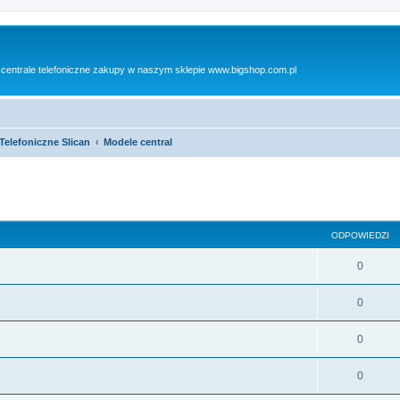
 centrale telefoniczne zakupy w naszym sklepie www.bigshop.com.pl
Telefoniczne Slican
Modele central
szukiwanie zaawansowane
ODPOWIEDZI
O
0
d
O
0
p
d
o
O
0
p
w
d
o
O
0
i
p
w
d