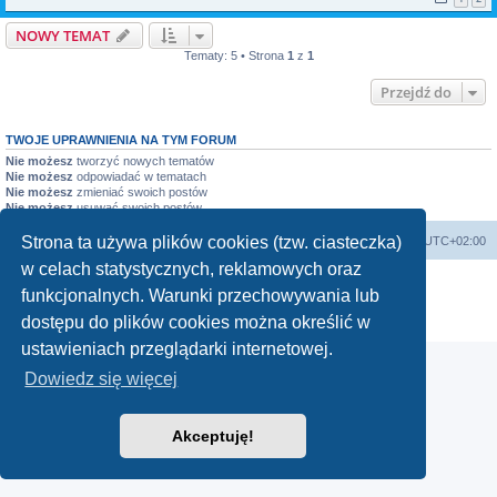
NOWY TEMAT
Tematy: 5 • Strona
1
z
1
Przejdź do
TWOJE UPRAWNIENIA NA TYM FORUM
Nie możesz
tworzyć nowych tematów
Nie możesz
odpowiadać w tematach
Nie możesz
zmieniać swoich postów
Nie możesz
usuwać swoich postów
Strona ta używa plików cookies (tzw. ciasteczka)
WANDEX
Forum techniczne
Strefa czasowa
UTC+02:00
w celach statystycznych, reklamowych oraz
Technologię dostarcza
phpBB
® Forum Software © phpBB Limited
funkcjonalnych. Warunki przechowywania lub
Polski pakiet językowy dostarcza
phpBB.pl
dostępu do plików cookies można określić w
Zasady ochrony danych osobowych
|
Regulamin
ustawieniach przeglądarki internetowej.
Dowiedz się więcej
Akceptuję!