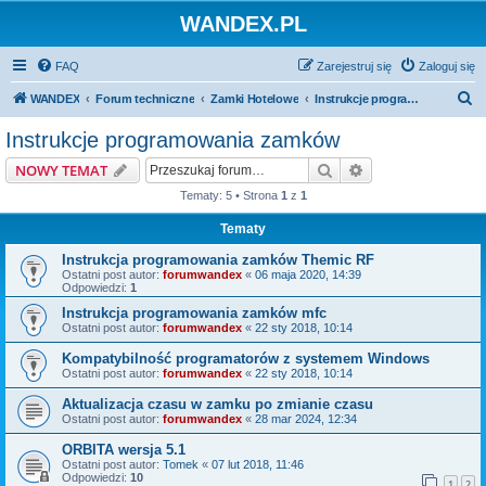
WANDEX.PL
FAQ
Zarejestruj się
Zaloguj się
S
WANDEX
Forum techniczne
Zamki Hotelowe
Instrukcje programowania zamków
z
Instrukcje programowania zamków
u
Szukaj
Wyszukiwanie z
NOWY TEMAT
k
Tematy: 5 • Strona
1
z
1
a
Tematy
j
Instrukcja programowania zamków Themic RF
Ostatni post autor:
forumwandex
«
06 maja 2020, 14:39
Odpowiedzi:
1
Instrukcja programowania zamków mfc
Ostatni post autor:
forumwandex
«
22 sty 2018, 10:14
Kompatybilność programatorów z systemem Windows
Ostatni post autor:
forumwandex
«
22 sty 2018, 10:14
Aktualizacja czasu w zamku po zmianie czasu
Ostatni post autor:
forumwandex
«
28 mar 2024, 12:34
ORBITA wersja 5.1
Ostatni post autor:
Tomek
«
07 lut 2018, 11:46
Odpowiedzi:
10
1
2