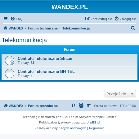
WANDEX.PL
FAQ
Zarejestruj się
Zaloguj się
S
WANDEX
Forum techniczne
Telekomunikacja
z
Telekomunikacja
u
Forum
k
a
Centrale Telefoniczne Slican
Tematy:
31
j
Centrale Telefoniczne BH-TEL
Tematy:
4
Przejdź do
WANDEX
Forum techniczne
Strefa czasowa
UTC+02:00
Technologię dostarcza
phpBB
® Forum Software © phpBB Limited
Polski pakiet językowy dostarcza
phpBB.pl
Zasady ochrony danych osobowych
|
Regulamin