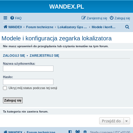
WANDEX.PL
FAQ
Zarejestruj się
Zaloguj się
S
WANDEX
Forum techniczne
Lokalizatory Gps + Zegarki
Modele i konfiguracja zegarka lokalizatora
z
Modele i konfiguracja zegarka lokalizatora
u
Nie masz uprawnień do przeglądania lub czytania tematów na tym forum.
k
a
ZALOGUJ SIĘ
•
ZAREJESTRUJ SIĘ
j
Nazwa użytkownika:
Hasło:
Ukryj mój status podczas tej sesji
Ta kategoria nie zawiera forum.
Przejdź do
WANDEX
Forum techniczne
Strefa czasowa
UTC+02:00