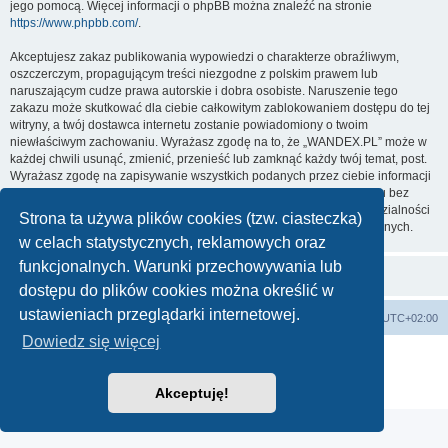
jego pomocą. Więcej informacji o phpBB można znaleźć na stronie
https://www.phpbb.com/
.
Akceptujesz zakaz publikowania wypowiedzi o charakterze obraźliwym,
oszczerczym, propagującym treści niezgodne z polskim prawem lub
naruszającym cudze prawa autorskie i dobra osobiste. Naruszenie tego
zakazu może skutkować dla ciebie całkowitym zablokowaniem dostępu do tej
witryny, a twój dostawca internetu zostanie powiadomiony o twoim
niewłaściwym zachowaniu. Wyrażasz zgodę na to, że „WANDEX.PL” może w
każdej chwili usunąć, zmienić, przenieść lub zamknąć każdy twój temat, post.
Wyrażasz zgodę na zapisywanie wszystkich podanych przez ciebie informacji
w naszej bazie danych. Informacje te nie będą przekazywane nikomu bez
twojej zgody, ale ani „WANDEX.PL”, ani phpBB nie ponosi odpowiedzialności
Strona ta używa plików cookies (tzw. ciasteczka)
za włamania do witryny, podczas których może dojść do kradzieży danych.
w celach statystycznych, reklamowych oraz
funkcjonalnych. Warunki przechowywania lub
dostępu do plików cookies można określić w
ustawieniach przeglądarki internetowej.
WANDEX
Forum techniczne
Strefa czasowa
UTC+02:00
Dowiedz się więcej
Technologię dostarcza
phpBB
® Forum Software © phpBB Limited
Polski pakiet językowy dostarcza
phpBB.pl
Zasady ochrony danych osobowych
|
Regulamin
Akceptuję!