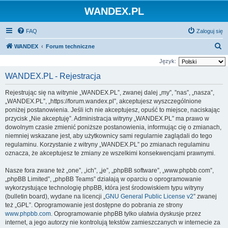
WANDEX.PL
FAQ
Zaloguj się
S
WANDEX
Forum techniczne
z
Język:
u
WANDEX.PL - Rejestracja
k
Rejestrując się na witrynie „WANDEX.PL”, zwanej dalej „my”, ”nas”, „nasza”,
a
„WANDEX.PL”, „https://forum.wandex.pl”, akceptujesz wyszczególnione
j
poniżej postanowienia. Jeśli ich nie akceptujesz, opuść to miejsce, naciskając
przycisk „Nie akceptuję”. Administracja witryny „WANDEX.PL” ma prawo w
dowolnym czasie zmienić poniższe postanowienia, informując cię o zmianach,
niemniej wskazane jest, aby użytkownicy sami regularnie zaglądali do tego
regulaminu. Korzystanie z witryny „WANDEX.PL” po zmianach regulaminu
oznacza, że akceptujesz te zmiany ze wszelkimi konsekwencjami prawnymi.
Nasze fora zwane też „one”, „ich”, „je”, „phpBB software”, „www.phpbb.com”,
„phpBB Limited”, „phpBB Teams” działają w oparciu o oprogramowanie
wykorzystujące technologię phpBB, która jest środowiskiem typu witryny
(bulletin board), wydane na licencji „
GNU General Public License v2
” zwanej
też „GPL”. Oprogramowanie jest dostępne do pobrania ze strony
www.phpbb.com
. Oprogramowanie phpBB tylko ułatwia dyskusje przez
internet, a jego autorzy nie kontrolują tekstów zamieszczanych w internecie za