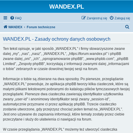
WANDEX.PL
FAQ
Zarejestruj się
Zaloguj się
S
WANDEX
Forum techniczne
z
WANDEX.PL - Zasady ochrony danych osobowych
u
k
Ten tekst opisuje, w jaki sposób „WANDEX.PL” i firmy stowarzyszone zwane
dalej „my”, „nas”, „nasz”, „WANDEX.PL”, „https://forum.wandex.pl” i phpBB
a
zwane dalej „oni”, „ich”, „oprogramowanie phpBB”, „www.phpbb.com”, „phpBB
j
Limited”, „Zespoły phpBB”, korzystają z informacji zwanymi dalej „informacjami
o tobie” zebranych w czasie dowolnej twojej sesji na forum.
Informacje o tobie są zbierane na dwa sposoby. Po pierwsze, przeglądanie
„WANDEX.PL” powoduje, że aplikacja phpBB tworzy kilka ciasteczek, które są
małymi plikami tekstowymi pobranymi do katalogu plików tymczasowych twojej
przeglądarki. Pierwsze dwa ciasteczka zawierają identyfikator użytkownika
zwany „user-id” i anonimowy identyfikator sesji zwany „session-id”,
automatycznie przyznane ci przez aplikację phpBB. Trzecie ciasteczko
zostanie utworzone, gdy przejrzysz chociaż jeden temat na „WANDEX.PL”.
Jest ono używane do zapisania informacji, które tematy zostały przez ciebie
przeczytane i służy do ułatwienia ci nawigacji na forum.
W czasie przeglądania „WANDEX.PL” możemy też utworzyć ciasteczka