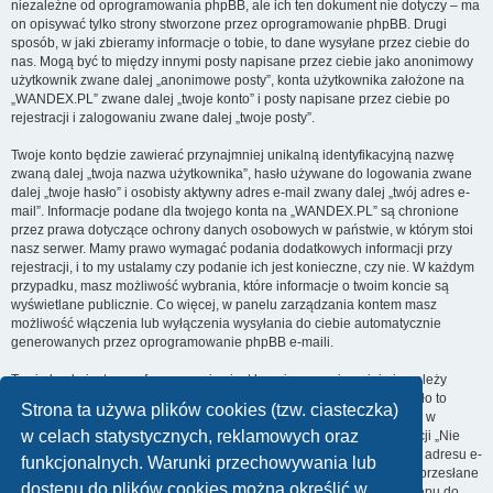
niezależne od oprogramowania phpBB, ale ich ten dokument nie dotyczy – ma
on opisywać tylko strony stworzone przez oprogramowanie phpBB. Drugi
sposób, w jaki zbieramy informacje o tobie, to dane wysyłane przez ciebie do
nas. Mogą być to między innymi posty napisane przez ciebie jako anonimowy
użytkownik zwane dalej „anonimowe posty”, konta użytkownika założone na
„WANDEX.PL” zwane dalej „twoje konto” i posty napisane przez ciebie po
rejestracji i zalogowaniu zwane dalej „twoje posty”.
Twoje konto będzie zawierać przynajmniej unikalną identyfikacyjną nazwę
zwaną dalej „twoja nazwa użytkownika”, hasło używane do logowania zwane
dalej „twoje hasło” i osobisty aktywny adres e-mail zwany dalej „twój adres e-
mail”. Informacje podane dla twojego konta na „WANDEX.PL” są chronione
przez prawa dotyczące ochrony danych osobowych w państwie, w którym stoi
nasz serwer. Mamy prawo wymagać podania dodatkowych informacji przy
rejestracji, i to my ustalamy czy podanie ich jest konieczne, czy nie. W każdym
przypadku, masz możliwość wybrania, które informacje o twoim koncie są
wyświetlane publicznie. Co więcej, w panelu zarządzania kontem masz
możliwość włączenia lub wyłączenia wysyłania do ciebie automatycznie
generowanych przez oprogramowanie phpBB e-maili.
Twoje hasło jest zaszyfrowane, więc jest bezpieczne, niemniej nie należy
używać tego samego hasła na różnych witrynach internetowych. Hasło to
Strona ta używa plików cookies (tzw. ciasteczka)
umożliwia dostęp do twojego konta na „WANDEX.PL”, więc chroń je i w
w celach statystycznych, reklamowych oraz
żadnym wypadku nie podawaj
nikomu
. Jeśli je zapomnisz, użyj funkcji „Nie
pamiętam hasła”. Witryna poprosi cię o podanie nazwy użytkownika i adresu e-
funkcjonalnych. Warunki przechowywania lub
mail. Po podaniu tych danych zostanie wygenerowane nowe hasło i przesłane
dostępu do plików cookies można określić w
na podany przez ciebie adres e-mail. Umożliwi ono odzyskanie dostępu do