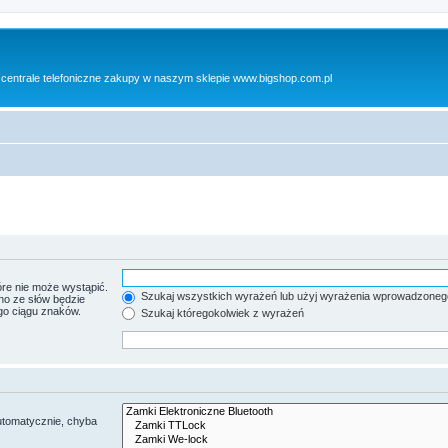
 centrale telefoniczne zakupy w naszym sklepie www.bigshop.com.pl
re nie może wystąpić.
Szukaj wszystkich wyrażeń lub użyj wyrażenia wprowadzoneg
no ze słów będzie
go ciągu znaków.
Szukaj któregokolwiek z wyrażeń
utomatycznie, chyba