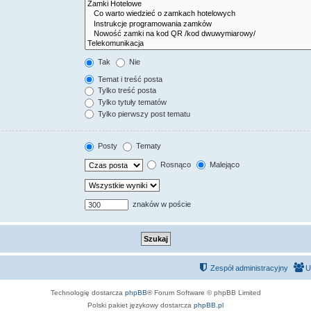
Tak
Nie
Temat i treść posta
Tylko treść posta
Tylko tytuły tematów
Tylko pierwszy post tematu
Posty
Tematy
Rosnąco
Malejąco
znaków w poście
Zespół administracyjny
U
Technologię dostarcza
phpBB
® Forum Software © phpBB Limited
Polski pakiet językowy dostarcza
phpBB.pl