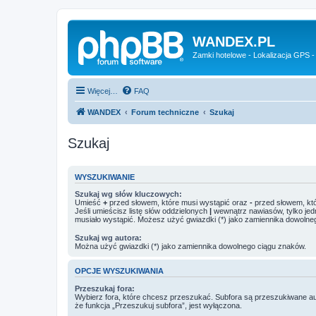
WANDEX.PL
Zamki hotelowe - Lokalizacja GPS -
Więcej…
FAQ
WANDEX
Forum techniczne
Szukaj
Szukaj
WYSZUKIWANIE
Szukaj wg słów kluczowych:
Umieść
+
przed słowem, które musi wystąpić oraz
-
przed słowem, któ
Jeśli umieścisz listę słów oddzielonych
|
wewnątrz nawiasów, tylko jed
musiało wystąpić. Możesz użyć gwiazdki (*) jako zamiennika dowolne
Szukaj wg autora:
Można użyć gwiazdki (*) jako zamiennika dowolnego ciągu znaków.
OPCJE WYSZUKIWANIA
Przeszukaj fora:
Wybierz fora, które chcesz przeszukać. Subfora są przeszukiwane a
że funkcja „Przeszukuj subfora”, jest wyłączona.