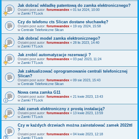
Jak dobrać wkładkę patentową do zamka elektronicznego?
Ostatni post autor:
forumwandex
«
01 lut 2024, 10:00
w
Zamki TTLock
Czy do telefonu cts Slican dostane słuchawkę?
Ostatni post autor:
forumwandex
«
19 sty 2024, 15:58
w
Centrale Telefoniczne Slican
Jak dobrać model zamka elektronicznego?
Ostatni post autor:
forumwandex
«
28 lis 2023, 14:40
w
Zamki TTLock
Jak zrobić automatyzacje rezerwacji ?
Ostatni post autor:
forumwandex
«
03 paź 2023, 11:24
w
Zamki TTLock
Jak zaktualizować oprogramowanie centrali telefonicznej
Slican?
Ostatni post autor:
forumwandex
«
09 sie 2023, 15:43
w
Centrale Telefoniczne Slican
Nowa cena zamka G11
Ostatni post autor:
forumwandex
«
21 kwie 2023, 13:43
w
Zamki TTLock
Jaki zamek elektroniczny z prostą instalacją?
Ostatni post autor:
forumwandex
«
13 kwie 2023, 13:59
w
Zamki TTLock
Czy w każdych drzwiach można zainstalować zamek 2022ttl
?
Ostatni post autor:
forumwandex
«
04 kwie 2023, 12:18
w
Zamki TTLock