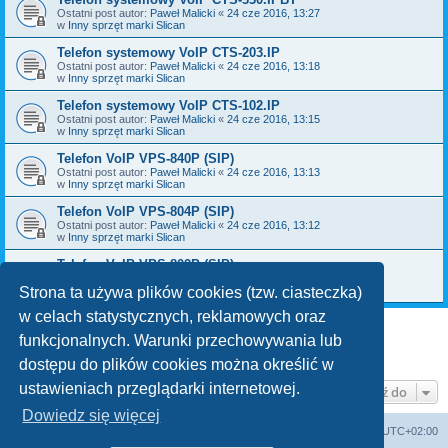
Ostatni post autor:
Paweł Malicki
«
24 cze 2016, 13:27
w
Inny sprzęt marki Slican
Telefon systemowy VoIP CTS-203.IP
Ostatni post autor:
Paweł Malicki
«
24 cze 2016, 13:18
w
Inny sprzęt marki Slican
Telefon systemowy VoIP CTS-102.IP
Ostatni post autor:
Paweł Malicki
«
24 cze 2016, 13:15
w
Inny sprzęt marki Slican
Telefon VoIP VPS-840P (SIP)
Ostatni post autor:
Paweł Malicki
«
24 cze 2016, 13:13
w
Inny sprzęt marki Slican
Telefon VoIP VPS-804P (SIP)
Ostatni post autor:
Paweł Malicki
«
24 cze 2016, 13:12
w
Inny sprzęt marki Slican
Telefon VoIP VPS-802P (SIP)
Ostatni post autor:
Paweł Malicki
«
24 cze 2016, 13:09
w
Inny sprzęt marki Slican
Strona ta używa plików cookies (tzw. ciasteczka)
w celach statystycznych, reklamowych oraz
funkcjonalnych. Warunki przechowywania lub
1
2
Następna
Znaleziono 49 wyników
dostępu do plików cookies można określić w
ustawieniach przeglądarki internetowej.
Przejdź do
Dowiedz się więcej
WANDEX
Forum techniczne
Strefa czasowa
UTC+02:00