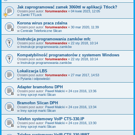
Jak zaprogramować zamek 3060ttl w aplikacji Ttlock?
Ostatni post autor:
forumwandex
«
04 kwie 2023, 12:05
w
Zamki TTLock
Korona wirus praca zdalna
Ostatni post autor:
forumwandex
«
30 mar 2020, 11:39
w
Centrale Telefoniczne Slican
Instrukcja programowania zamków mfc
Ostatni post autor:
forumwandex
«
22 sty 2018, 10:14
w
Instrukcje programowania zamków
Kompatybilność programatorów z systemem Windows
Ostatni post autor:
forumwandex
«
22 sty 2018, 10:14
w
Instrukcje programowania zamków
Lokalizacja LBS
Ostatni post autor:
forumwandex
«
27 mar 2017, 14:53
w
Pytania i odpowiedzi
Adapter bramofonu DPH
Ostatni post autor:
Paweł Malicki
«
24 cze 2016, 13:36
w
Inny sprzęt marki Slican
Bramofon Slican DPH
Ostatni post autor:
Paweł Malicki
«
24 cze 2016, 13:34
w
Inny sprzęt marki Slican
Telefon systemowy VoIP CTS-330.IP
Ostatni post autor:
Paweł Malicki
«
24 cze 2016, 13:30
w
Inny sprzęt marki Slican
Telefon systemowy VoIP CTS-330.IPBT