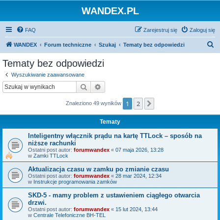
WANDEX.PL
FAQ
Zarejestruj się
Zaloguj się
S
WANDEX
Forum techniczne
Szukaj
Tematy bez odpowiedzi
z
Tematy bez odpowiedzi
u
Wyszukiwanie zaawansowane
k
Szukaj
Wyszukiwanie zaawansowane
a
1
2
Następna
Znaleziono 49 wyników
j
Tematy
Inteligentny włącznik prądu na kartę TTLock – sposób na
niższe rachunki
Ostatni post autor:
forumwandex
«
07 maja 2026, 13:28
w
Zamki TTLock
Aktualizacja czasu w zamku po zmianie czasu
Ostatni post autor:
forumwandex
«
28 mar 2024, 12:34
w
Instrukcje programowania zamków
SKD-5 - mamy problem z ustawieniem ciągłego otwarcia
drzwi.
Ostatni post autor:
forumwandex
«
15 lut 2024, 13:44
w
Centrale Telefoniczne BH-TEL