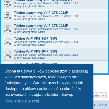
Ostatni post autor:
Paweł Malicki
«
24 cze 2016, 13:27
w
Inny sprzęt marki Slican
Telefon systemowy VoIP CTS-203.IP
Ostatni post autor:
Paweł Malicki
«
24 cze 2016, 13:18
w
Inny sprzęt marki Slican
Telefon systemowy VoIP CTS-102.IP
Ostatni post autor:
Paweł Malicki
«
24 cze 2016, 13:15
w
Inny sprzęt marki Slican
Telefon VoIP VPS-840P (SIP)
Ostatni post autor:
Paweł Malicki
«
24 cze 2016, 13:13
w
Inny sprzęt marki Slican
Telefon VoIP VPS-804P (SIP)
Ostatni post autor:
Paweł Malicki
«
24 cze 2016, 13:12
w
Inny sprzęt marki Slican
Telefon VoIP VPS-802P (SIP)
Ostatni post autor:
Paweł Malicki
«
24 cze 2016, 13:09
w
Inny sprzęt marki Slican
Strona ta używa plików cookies (tzw. ciasteczka)
w celach statystycznych, reklamowych oraz
funkcjonalnych. Warunki przechowywania lub
1
2
Następna
Znaleziono 49 wyników
dostępu do plików cookies można określić w
ustawieniach przeglądarki internetowej.
Przejdź do
Dowiedz się więcej
WANDEX
Forum techniczne
Strefa czasowa
UTC+02:00