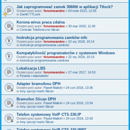
Jak zaprogramować zamek 3060ttl w aplikacji Ttlock?
Ostatni post autor:
forumwandex
«
04 kwie 2023, 12:05
w
Zamki TTLock
Korona wirus praca zdalna
Ostatni post autor:
forumwandex
«
30 mar 2020, 11:39
w
Centrale Telefoniczne Slican
Instrukcja programowania zamków mfc
Ostatni post autor:
forumwandex
«
22 sty 2018, 10:14
w
Instrukcje programowania zamków
Kompatybilność programatorów z systemem Windows
Ostatni post autor:
forumwandex
«
22 sty 2018, 10:14
w
Instrukcje programowania zamków
Lokalizacja LBS
Ostatni post autor:
forumwandex
«
27 mar 2017, 14:53
w
Pytania i odpowiedzi
Adapter bramofonu DPH
Ostatni post autor:
Paweł Malicki
«
24 cze 2016, 13:36
w
Inny sprzęt marki Slican
Bramofon Slican DPH
Ostatni post autor:
Paweł Malicki
«
24 cze 2016, 13:34
w
Inny sprzęt marki Slican
Telefon systemowy VoIP CTS-330.IP
Ostatni post autor:
Paweł Malicki
«
24 cze 2016, 13:30
w
Inny sprzęt marki Slican
Telefon systemowy VoIP CTS-330.IPBT