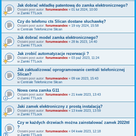
Jak dobrać wkładkę patentową do zamka elektronicznego?
Ostatni post autor:
forumwandex
«
01 lut 2024, 10:00
w
Zamki TTLock
Czy do telefonu cts Slican dostane słuchawkę?
Ostatni post autor:
forumwandex
«
19 sty 2024, 15:58
w
Centrale Telefoniczne Slican
Jak dobrać model zamka elektronicznego?
Ostatni post autor:
forumwandex
«
28 lis 2023, 14:40
w
Zamki TTLock
Jak zrobić automatyzacje rezerwacji ?
Ostatni post autor:
forumwandex
«
03 paź 2023, 11:24
w
Zamki TTLock
Jak zaktualizować oprogramowanie centrali telefonicznej
Slican?
Ostatni post autor:
forumwandex
«
09 sie 2023, 15:43
w
Centrale Telefoniczne Slican
Nowa cena zamka G11
Ostatni post autor:
forumwandex
«
21 kwie 2023, 13:43
w
Zamki TTLock
Jaki zamek elektroniczny z prostą instalacją?
Ostatni post autor:
forumwandex
«
13 kwie 2023, 13:59
w
Zamki TTLock
Czy w każdych drzwiach można zainstalować zamek 2022ttl
?
Ostatni post autor:
forumwandex
«
04 kwie 2023, 12:18
w
Zamki TTLock