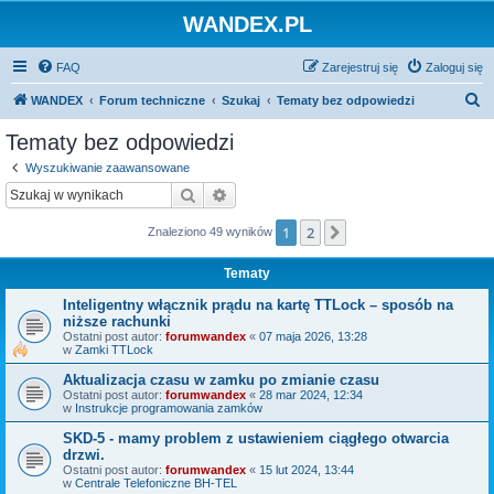
WANDEX.PL
FAQ
Zarejestruj się
Zaloguj się
S
WANDEX
Forum techniczne
Szukaj
Tematy bez odpowiedzi
z
Tematy bez odpowiedzi
u
Wyszukiwanie zaawansowane
k
Szukaj
Wyszukiwanie zaawansowane
a
1
2
Następna
Znaleziono 49 wyników
j
Tematy
Inteligentny włącznik prądu na kartę TTLock – sposób na
niższe rachunki
Ostatni post autor:
forumwandex
«
07 maja 2026, 13:28
w
Zamki TTLock
Aktualizacja czasu w zamku po zmianie czasu
Ostatni post autor:
forumwandex
«
28 mar 2024, 12:34
w
Instrukcje programowania zamków
SKD-5 - mamy problem z ustawieniem ciągłego otwarcia
drzwi.
Ostatni post autor:
forumwandex
«
15 lut 2024, 13:44
w
Centrale Telefoniczne BH-TEL