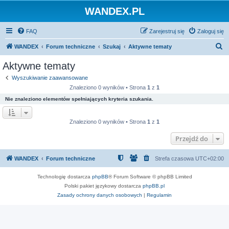
WANDEX.PL
FAQ
Zarejestruj się
Zaloguj się
S
WANDEX
Forum techniczne
Szukaj
Aktywne tematy
z
Aktywne tematy
u
Wyszukiwanie zaawansowane
k
Znaleziono 0 wyników • Strona
1
z
1
a
Nie znaleziono elementów spełniających kryteria szukania.
j
Znaleziono 0 wyników • Strona
1
z
1
Przejdź do
WANDEX
Forum techniczne
Strefa czasowa
UTC+02:00
Technologię dostarcza
phpBB
® Forum Software © phpBB Limited
Polski pakiet językowy dostarcza
phpBB.pl
Zasady ochrony danych osobowych
|
Regulamin