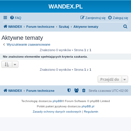
WANDEX.PL
FAQ
Zarejestruj się
Zaloguj się
S
WANDEX
Forum techniczne
Szukaj
Aktywne tematy
z
Aktywne tematy
u
Wyszukiwanie zaawansowane
k
Znaleziono 0 wyników • Strona
1
z
1
a
Nie znaleziono elementów spełniających kryteria szukania.
j
Znaleziono 0 wyników • Strona
1
z
1
Przejdź do
WANDEX
Forum techniczne
Strefa czasowa
UTC+02:00
Technologię dostarcza
phpBB
® Forum Software © phpBB Limited
Polski pakiet językowy dostarcza
phpBB.pl
Zasady ochrony danych osobowych
|
Regulamin