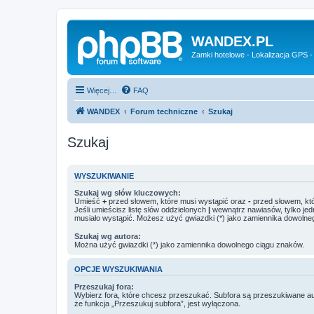
WANDEX.PL
Zamki hotelowe - Lokalizacja GPS -
Więcej…
FAQ
WANDEX
Forum techniczne
Szukaj
Szukaj
WYSZUKIWANIE
Szukaj wg słów kluczowych:
Umieść
+
przed słowem, które musi wystąpić oraz
-
przed słowem, któ
Jeśli umieścisz listę słów oddzielonych
|
wewnątrz nawiasów, tylko jed
musiało wystąpić. Możesz użyć gwiazdki (*) jako zamiennika dowolne
Szukaj wg autora:
Można użyć gwiazdki (*) jako zamiennika dowolnego ciągu znaków.
OPCJE WYSZUKIWANIA
Przeszukaj fora:
Wybierz fora, które chcesz przeszukać. Subfora są przeszukiwane a
że funkcja „Przeszukuj subfora”, jest wyłączona.