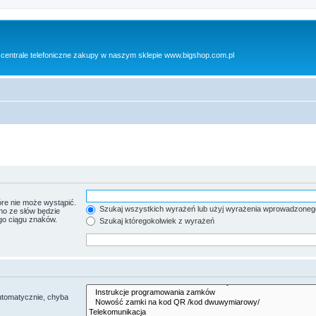
 centrale telefoniczne zakupy w naszym sklepie www.bigshop.com.pl
re nie może wystąpić.
Szukaj wszystkich wyrażeń lub użyj wyrażenia wprowadzoneg
no ze słów będzie
go ciągu znaków.
Szukaj któregokolwiek z wyrażeń
utomatycznie, chyba