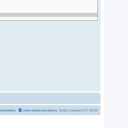
żytkownicy
Usuń ciasteczka witryny
Strefa czasowa
UTC+02:00