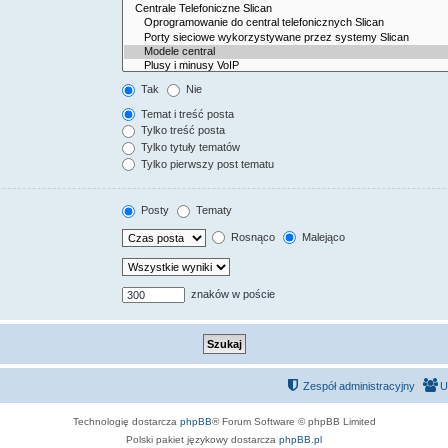
Tak
Nie
Temat i treść posta
Tylko treść posta
Tylko tytuły tematów
Tylko pierwszy post tematu
Posty
Tematy
Rosnąco
Malejąco
znaków w poście
Zespół administracyjny
U
Technologię dostarcza
phpBB
® Forum Software © phpBB Limited
Polski pakiet językowy dostarcza
phpBB.pl