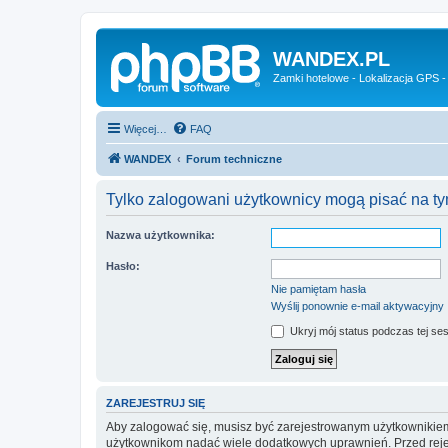
WANDEX.PL
Zamki hotelowe - Lokalizacja GPS -
Więcej…
FAQ
WANDEX
Forum techniczne
Tylko zalogowani użytkownicy mogą pisać na ty
Nazwa użytkownika:
Hasło:
Nie pamiętam hasła
Wyślij ponownie e-mail aktywacyjny
Ukryj mój status podczas tej ses
ZAREJESTRUJ SIĘ
Aby zalogować się, musisz być zarejestrowanym użytkownikiem w
użytkownikom nadać wiele dodatkowych uprawnień. Przed reje