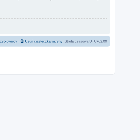
żytkownicy
Usuń ciasteczka witryny
Strefa czasowa
UTC+02:00