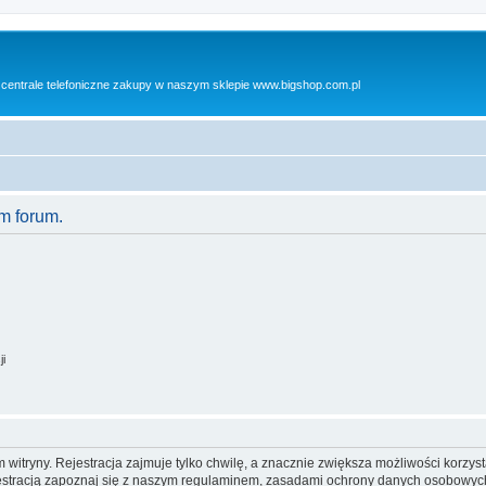
 centrale telefoniczne zakupy w naszym sklepie www.bigshop.com.pl
m forum.
ji
itryny. Rejestracja zajmuje tylko chwilę, a znacznie zwiększa możliwości korzyst
stracją zapoznaj się z naszym regulaminem, zasadami ochrony danych osobowych