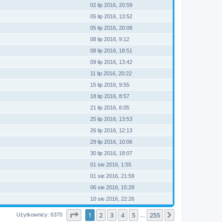
02 lip 2016, 20:59
05 lip 2016, 13:52
05 lip 2016, 20:08
08 lip 2016, 9:12
08 lip 2016, 18:51
09 lip 2016, 13:42
11 lip 2016, 20:22
15 lip 2016, 9:55
18 lip 2016, 8:57
21 lip 2016, 6:05
25 lip 2016, 13:53
26 lip 2016, 12:13
29 lip 2016, 10:06
30 lip 2016, 18:07
01 sie 2016, 1:55
01 sie 2016, 21:59
06 sie 2016, 15:28
10 sie 2016, 22:26
Strona
1
z
255
1
2
3
4
5
255
Następna
Użytkownicy: 6370
…