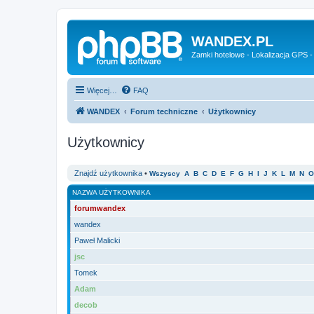
WANDEX.PL
Zamki hotelowe - Lokalizacja GPS -
Więcej…
FAQ
WANDEX
Forum techniczne
Użytkownicy
Użytkownicy
Znajdź użytkownika
•
Wszyscy
A
B
C
D
E
F
G
H
I
J
K
L
M
N
O
NAZWA UŻYTKOWNIKA
forumwandex
wandex
Paweł Malicki
jsc
Tomek
Adam
decob