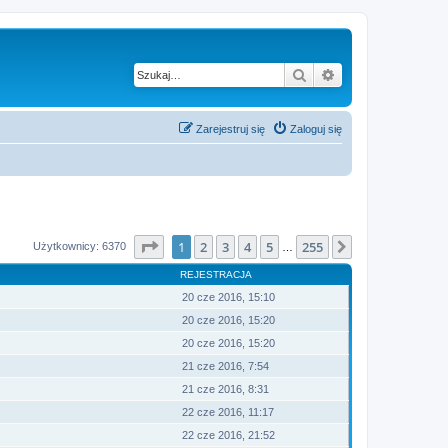
Szukaj
Wyszukiwanie z
Zarejestruj się
Zaloguj się
Strona
1
z
255
1
2
3
4
5
255
Następna
Użytkownicy: 6370
…
REJESTRACJA
20 cze 2016, 15:10
20 cze 2016, 15:20
20 cze 2016, 15:20
21 cze 2016, 7:54
21 cze 2016, 8:31
22 cze 2016, 11:17
22 cze 2016, 21:52