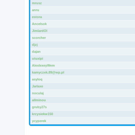
mrusz
anru
estora
Ancelsok
JimlardOl
scorcher
djzj
dajan
utuxipi
AlexlexeyWem
kamyczek.89@wp.pl
asyloq
Jarlaxe
noculaj
allminou
gruby27s
krzysiekw150
ycyperek