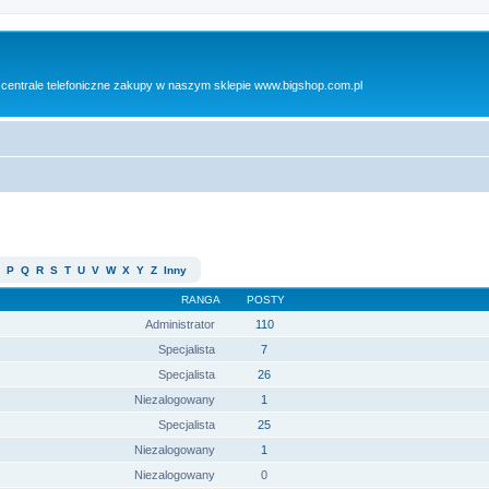
 centrale telefoniczne zakupy w naszym sklepie www.bigshop.com.pl
P
Q
R
S
T
U
V
W
X
Y
Z
Inny
RANGA
POSTY
Administrator
110
Specjalista
7
Specjalista
26
Niezalogowany
1
Specjalista
25
Niezalogowany
1
Niezalogowany
0