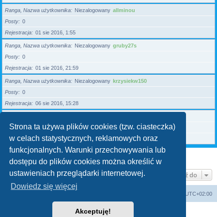
Ranga, Nazwa użytkownika
Niezalogowany
allminou
Posty
0
Rejestracja
01 sie 2016, 1:55
Ranga, Nazwa użytkownika
Niezalogowany
gruby27s
Posty
0
Rejestracja
01 sie 2016, 21:59
Ranga, Nazwa użytkownika
Niezalogowany
krzysiekw150
Posty
0
Rejestracja
06 sie 2016, 15:28
Ranga, Nazwa użytkownika
Niezalogowany
ycyperek
Strona ta używa plików cookies (tzw. ciasteczka)
Posty
0
w celach statystycznych, reklamowych oraz
Rejestracja
10 sie 2016, 22:26
funkcjonalnych. Warunki przechowywania lub
Strona
1
z
255
1
2
3
4
5
255
Następna
Użytkownicy: 6370
…
dostępu do plików cookies można określić w
ustawieniach przeglądarki internetowej.
Przejdź do
Dowiedz się więcej
WANDEX
Forum techniczne
Strefa czasowa
UTC+02:00
Akceptuję!
Technologię dostarcza
phpBB
® Forum Software © phpBB Limited