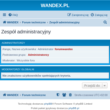
WANDEX.PL
FAQ
Zarejestruj się
Zaloguj się
S
WANDEX
Forum techniczne
Zespół administracyjny
z
Zespół administracyjny
u
k
ADMINISTRATORZY
a
Ranga, Nazwa użytkownika
Administrator
forumwandex
j
Podstawowa grupa
Administratorzy
Moderator
Wszystkie fora
MODERATORZY GLOBALNI
Nie znaleziono użytkowników spełniających kryteria.
Przejdź do
WANDEX
Forum techniczne
Strefa czasowa
UTC+02:00
Technologię dostarcza
phpBB
® Forum Software © phpBB Limited
Polski pakiet językowy dostarcza
phpBB.pl