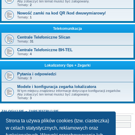
Aby zobaczyć ten temat musisz być zalogowany.
Tematy:
2
Nowość zamki na kod QR /kod dwuwymiarowy/
Tematy:
1
Telekomunikacja
Centrale Telefoniczne Slican
Tematy:
31
Centrale Telefoniczne BH-TEL
Tematy:
4
Lokalizatory Gps + Zegarki
Pytania i odpowiedzi
Tematy:
3
Modele i konfiguracja zegarka lokalizatora
W tym miejscu znajdziesz informacje dotyczące konfiguracji zegarków.
Aby zobaczyć ten temat musisz być zalogowany.
Tematy:
3
ZALOGUJ SIĘ
•
ZAREJESTRUJ SIĘ
Nazwa użytkownika:
Strona ta używa plików cookies (tzw. ciasteczka)
Hasło:
w celach statystycznych, reklamowych oraz
Nie pamiętam hasła