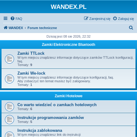
WANDEX.PL
FAQ
Zarejestruj się
Zaloguj się
S
WANDEX
Forum techniczne
z
Dzisiaj jest 08 sie 2026, 22:32
u
Zamki Elektroniczne Bluetooth
k
Zamki TTLock
a
W tym miejscu znajdziesz informacje dotyczące zamków TTLock konfiguracji,
faq.
j
Tematy:
9
Zamki We-lock
W tym miejscu znajdziesz informacje dotyczące konfiguracji, faq.
Aby zobaczyć ten temat musisz być zalogowany.
Tematy:
1
Zamki Hotelowe
Co warto wiedzieć o zamkach hotelowych
Tematy:
6
Instrukcje programowania zamków
Tematy:
5
Instrukcja zablokowana
W tym miejscu znajdziesz link do instrukcji