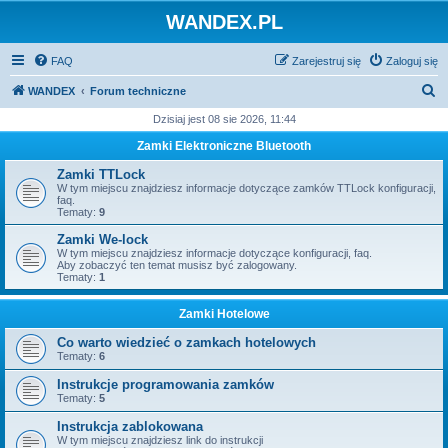
WANDEX.PL
FAQ
Zarejestruj się
Zaloguj się
S
WANDEX
Forum techniczne
z
Dzisiaj jest 08 sie 2026, 11:44
u
Zamki Elektroniczne Bluetooth
k
Zamki TTLock
a
W tym miejscu znajdziesz informacje dotyczące zamków TTLock konfiguracji,
faq.
j
Tematy:
9
Zamki We-lock
W tym miejscu znajdziesz informacje dotyczące konfiguracji, faq.
Aby zobaczyć ten temat musisz być zalogowany.
Tematy:
1
Zamki Hotelowe
Co warto wiedzieć o zamkach hotelowych
Tematy:
6
Instrukcje programowania zamków
Tematy:
5
Instrukcja zablokowana
W tym miejscu znajdziesz link do instrukcji