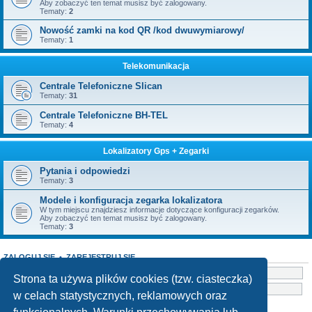
Aby zobaczyć ten temat musisz być zalogowany.
Tematy:
2
Nowość zamki na kod QR /kod dwuwymiarowy/
Tematy:
1
Telekomunikacja
Centrale Telefoniczne Slican
Tematy:
31
Centrale Telefoniczne BH-TEL
Tematy:
4
Lokalizatory Gps + Zegarki
Pytania i odpowiedzi
Tematy:
3
Modele i konfiguracja zegarka lokalizatora
W tym miejscu znajdziesz informacje dotyczące konfiguracji zegarków.
Aby zobaczyć ten temat musisz być zalogowany.
Tematy:
3
ZALOGUJ SIĘ
•
ZAREJESTRUJ SIĘ
Nazwa użytkownika:
Strona ta używa plików cookies (tzw. ciasteczka)
Hasło:
w celach statystycznych, reklamowych oraz
Nie pamiętam hasła