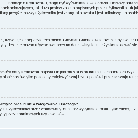
ane informacje o użytkowniku, mogą być wyświetlane dwa obrazki. Pierwszy obrazek
pek pokazujących, jak dużo postów zostało napisanych przez użytkownika lub jaki j
lany powyżej nazwy użytkownika jest znany jako awatar i jest unikatowy lub osobi
ar”, używając jednej z czterech metod: Gravatar, Galeria awatarów, Zdalny awatar 
ryny. Jeśli nie można używać awatarów na danej witrynie, należy skontaktować się 
stów dany użytkownik napisał lub jaki ma status na forum, np. moderatora czy a
y pisać postów tylko po to, aby zwiększyć swój licznik postów i przez to swoją rangę
witryna prosi mnie o zalogowanie. Dlaczego?
ch użytkowników przez wbudowany formularz wysyłania e-maili i tylko wtedy, jeżeli
ryny przez anonimowych użytkowników.