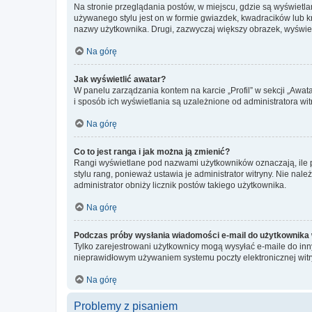
Na stronie przeglądania postów, w miejscu, gdzie są wyświetl
używanego stylu jest on w formie gwiazdek, kwadracików lub kro
nazwy użytkownika. Drugi, zazwyczaj większy obrazek, wyświet
Na górę
Jak wyświetlić awatar?
W panelu zarządzania kontem na karcie „Profil” w sekcji „Awat
i sposób ich wyświetlania są uzależnione od administratora wit
Na górę
Co to jest ranga i jak można ją zmienić?
Rangi wyświetlane pod nazwami użytkowników oznaczają, ile po
stylu rang, ponieważ ustawia je administrator witryny. Nie należ
administrator obniży licznik postów takiego użytkownika.
Na górę
Podczas próby wysłania wiadomości e-mail do użytkownika 
Tylko zarejestrowani użytkownicy mogą wysyłać e-maile do inny
nieprawidłowym używaniem systemu poczty elektronicznej wit
Na górę
Problemy z pisaniem