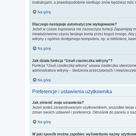
instrukcjami, a prawdopodobnie niedługo znów będziesz móc 
Na górę
Dlaczego następuje automatyczne wylogowanie?
Jeżeli w czasie logowania nie zaznaczysz funkcji
Zapamiętaj m
niewłaściwemu użyciu twojego konta przez kogoś innego. Ab
witryny z ogólnie dostępnego komputera, np. w bibliotece, kawiar
Na górę
Jak działa funkcja “Usuń ciasteczka witryny”?
Funkcja “Usuń ciasteczka witryny” usuwa ciasteczka utworzone 
administratora witryny – śledzenia przeczytanych i nieprzec
Na górę
Preferencje i ustawienia użytkownika
Jak zmienić moje ustawienia?
Jeżeli jesteś zarejestrowanym użytkownikiem, wszystkie twoje
zmian swoich ustawień i preferencji. Odnośnik do panelu o nazw
Na górę
W jaki sposób można zapobiec wyświetlaniu nazwy użytkown