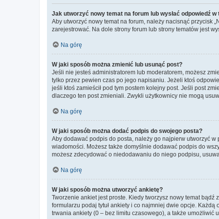
Jak utworzyć nowy temat na forum lub wysłać odpowiedź w
Aby utworzyć nowy temat na forum, należy nacisnąć przycisk 
zarejestrować. Na dole strony forum lub strony tematów jest 
Na górę
W jaki sposób można zmienić lub usunąć post?
Jeśli nie jesteś administratorem lub moderatorem, możesz zmie
tylko przez pewien czas po jego napisaniu. Jeżeli ktoś odpowiedz
jeśli ktoś zamieścił pod tym postem kolejny post. Jeśli post zm
dlaczego ten post zmieniali. Zwykli użytkownicy nie mogą usuw
Na górę
W jaki sposób można dodać podpis do swojego posta?
Aby dodawać podpis do posta, należy go najpierw utworzyć w 
wiadomości. Możesz także domyślnie dodawać podpis do wszyst
możesz zdecydować o niedodawaniu do niego podpisu, usuwaj
Na górę
W jaki sposób można utworzyć ankietę?
Tworzenie ankiet jest proste. Kiedy tworzysz nowy temat bądź z
formularzu podaj tytuł ankiety i co najmniej dwie opcje. Każ
trwania ankiety (0 – bez limitu czasowego), a także umożliwić