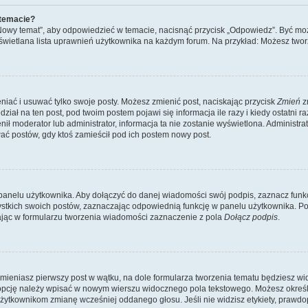
 temacie?
„Nowy temat”, aby odpowiedzieć w temacie, nacisnąć przycisk „Odpowiedz”. Być mo
wyświetlana lista uprawnień użytkownika na każdym forum. Na przykład: Możesz two
niać i usuwać tylko swoje posty. Możesz zmienić post, naciskając przycisk
Zmień
z
iał na ten post, pod twoim postem pojawi się informacja ile razy i kiedy ostatni raz
ienił moderator lub administrator, informacja ta nie zostanie wyświetlona. Administr
ać postów, gdy ktoś zamieścił pod ich postem nowy post.
panelu użytkownika. Aby dołączyć do danej wiadomości swój podpis, zaznacz funk
kich swoich postów, zaznaczając odpowiednią funkcję w panelu użytkownika. Po u
ąc w formularzu tworzenia wiadomości zaznaczenie z pola
Dołącz podpis
.
mieniasz pierwszy post w wątku, na dole formularza tworzenia tematu będziesz widzi
dą opcję należy wpisać w nowym wierszu widocznego pola tekstowego. Możesz określ
 użytkownikom zmianę wcześniej oddanego głosu. Jeśli nie widzisz etykiety, praw