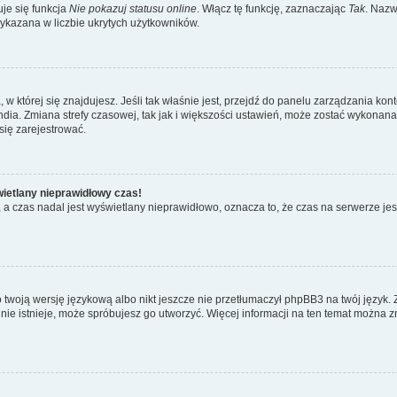
je się funkcja
Nie pokazuj statusu online
. Włącz tę funkcję, zaznaczając
Tak
. Nazw
wykazana w liczbie ukrytych użytkowników.
ta, w której się znajdujesz. Jeśli tak właśnie jest, przejdź do panelu zarządzania k
dia. Zmiana strefy czasowej, tak jak i większości ustawień, może zostać wykonana 
się zarejestrować.
wietlany nieprawidłowy czas!
a czas nadal jest wyświetlany nieprawidłowo, oznacza to, że czas na serwerze jes
 twoją wersję językową albo nikt jeszcze nie przetłumaczył phpBB3 na twój język. 
a nie istnieje, może spróbujesz go utworzyć. Więcej informacji na ten temat można z