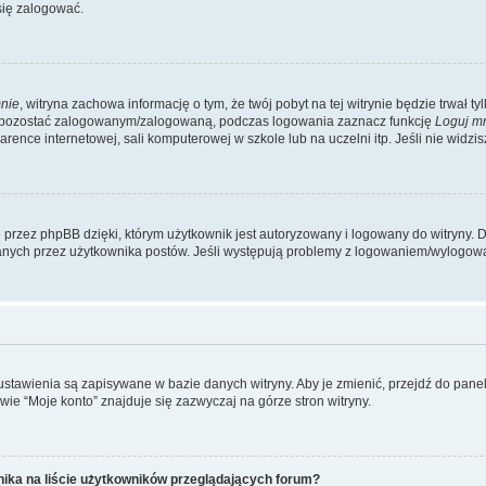
się zalogować.
nie
, witryna zachowa informację o tym, że twój pobyt na tej witrynie będzie trwał t
y pozostać zalogowanym/zalogowaną, podczas logowania zaznacz funkcję
Loguj m
ence internetowej, sali komputerowej w szkole lub na uczelni itp. Jeśli nie widzisz t
przez phpBB dzięki, którym użytkownik jest autoryzowany i logowany do witryny. D
zytanych przez użytkownika postów. Jeśli występują problemy z logowaniem/wylogo
 ustawienia są zapisywane w bazie danych witryny. Aby je zmienić, przejdź do p
ie “Moje konto” znajduje się zazwyczaj na górze stron witryny.
ika na liście użytkowników przeglądających forum?