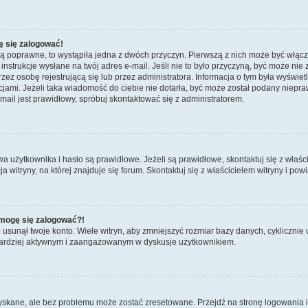
ę się zalogować!
są poprawne, to wystąpiła jedna z dwóch przyczyn. Pierwszą z nich może być włącz
nstrukcje wysłane na twój adres e-mail. Jeśli nie to było przyczyną, być może nie 
 osobę rejestrującą się lub przez administratora. Informacja o tym była wyświetlo
kcjami. Jeżeli taka wiadomość do ciebie nie dotarła, być może został podany niep
mail jest prawidłowy, spróbuj skontaktować się z administratorem.
żytkownika i hasło są prawidłowe. Jeżeli są prawidłowe, skontaktuj się z właścicie
itryny, na której znajduje się forum. Skontaktuj się z właścicielem witryny i po
e mogę się zalogować?!
sunął twoje konto. Wiele witryn, aby zmniejszyć rozmiar bazy danych, cyklicznie u
dź bardziej aktywnym i zaangażowanym w dyskusje użytkownikiem.
kane, ale bez problemu może zostać zresetowane. Przejdź na stronę logowania i k