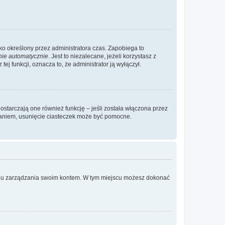
ylko określony przez administratora czas. Zapobiega to
nie automatycznie
. Jest to niezalecane, jeżeli korzystasz z
ej funkcji, oznacza to, że administrator ją wyłączył.
ostarczają one również funkcję – jeśli została włączona przez
waniem, usunięcie ciasteczek może być pomocne.
anelu zarządzania swoim kontem. W tym miejscu możesz dokonać