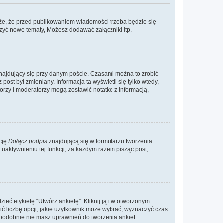
że, że przed publikowaniem wiadomości trzeba będzie się
rzyć nowe tematy, Możesz dodawać załączniki itp.
najdujący się przy danym poście. Czasami można to zrobić
 post był zmieniany. Informacja ta wyświetli się tylko wtedy,
atorzy i moderatorzy mogą zostawić notatkę z informacją,
cję
Dołącz podpis
znajdującą się w formularzu tworzenia
aktywnieniu tej funkcji, za każdym razem pisząc post,
eć etykietę “Utwórz ankietę”. Kliknij ją i w otworzonym
ić liczbę opcji, jakie użytkownik może wybrać, wyznaczyć czas
dopodobnie nie masz uprawnień do tworzenia ankiet.