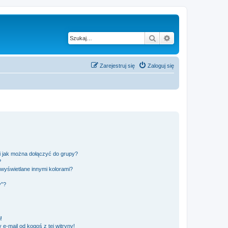
Szukaj
Wyszukiwanie z
Zarejestruj się
Zaloguj się
 i jak można dołączyć do grupy?
?
wyświetlane innymi kolorami?
y”?
!
e-mail od kogoś z tej witryny!