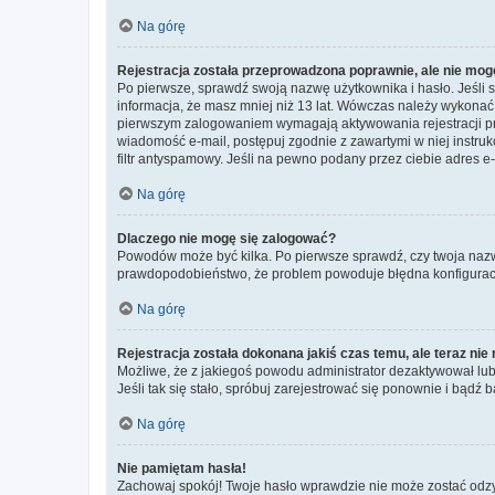
Na górę
Rejestracja została przeprowadzona poprawnie, ale nie mog
Po pierwsze, sprawdź swoją nazwę użytkownika i hasło. Jeśli 
informacja, że masz mniej niż 13 lat. Wówczas należy wykonać i
pierwszym zalogowaniem wymagają aktywowania rejestracji przez
wiadomość e-mail, postępuj zgodnie z zawartymi w niej instru
filtr antyspamowy. Jeśli na pewno podany przez ciebie adres e-
Na górę
Dlaczego nie mogę się zalogować?
Powodów może być kilka. Po pierwsze sprawdź, czy twoja nazwa u
prawdopodobieństwo, że problem powoduje błędna konfiguracja w
Na górę
Rejestracja została dokonana jakiś czas temu, ale teraz ni
Możliwe, że z jakiegoś powodu administrator dezaktywował lub u
Jeśli tak się stało, spróbuj zarejestrować się ponownie i bą
Na górę
Nie pamiętam hasła!
Zachowaj spokój! Twoje hasło wprawdzie nie może zostać odzys