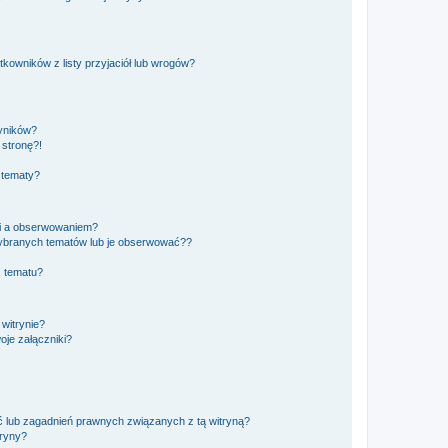
owników z listy przyjaciół lub wrogów?
yników?
stronę?!
 tematy?
ki a obserwowaniem?
ybranych tematów lub je obserwować??
, tematu?
 witrynie?
je załączniki?
 lub zagadnień prawnych związanych z tą witryną?
tryny?