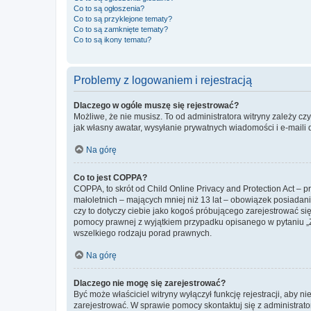
Co to są ogłoszenia?
Co to są przyklejone tematy?
Co to są zamknięte tematy?
Co to są ikony tematu?
Problemy z logowaniem i rejestracją
Dlaczego w ogóle muszę się rejestrować?
Możliwe, że nie musisz. To od administratora witryny zależy cz
jak własny awatar, wysyłanie prywatnych wiadomości i e-maili 
Na górę
Co to jest COPPA?
COPPA, to skrót od Child Online Privacy and Protection Act – 
małoletnich – mających mniej niż 13 lat – obowiązek posiadan
czy to dotyczy ciebie jako kogoś próbującego zarejestrować się 
pomocy prawnej z wyjątkiem przypadku opisanego w pytaniu „Z
wszelkiego rodzaju porad prawnych.
Na górę
Dlaczego nie mogę się zarejestrować?
Być może właściciel witryny wyłączył funkcję rejestracji, aby n
zarejestrować. W sprawie pomocy skontaktuj się z administrato