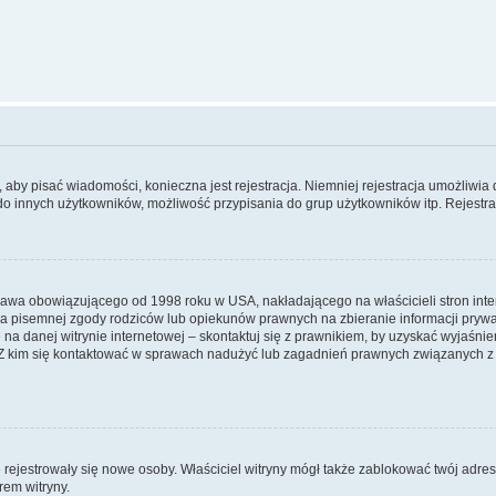
y, aby pisać wiadomości, konieczna jest rejestracja. Niemniej rejestracja umożliwia
do innych użytkowników, możliwość przypisania do grup użytkowników itp. Rejestracj
prawa obowiązującego od 1998 roku w USA, nakładającego na właścicieli stron int
ia pisemnej zgody rodziców lub opiekunów prawnych na zbieranie informacji prywa
na danej witrynie internetowej – skontaktuj się z prawnikiem, by uzyskać wyjaśnieni
 kim się kontaktować w sprawach nadużyć lub zagadnień prawnych związanych z t
ie rejestrowały się nowe osoby. Właściciel witryny mógł także zablokować twój adre
rem witryny.