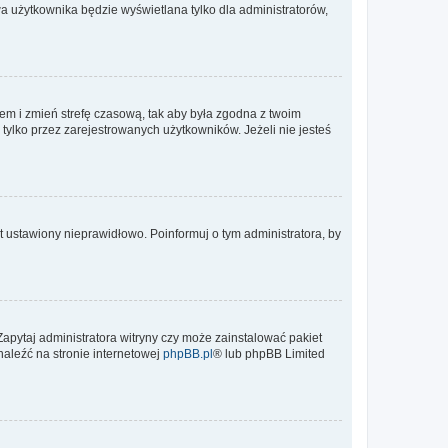
a użytkownika będzie wyświetlana tylko dla administratorów,
ontem i zmień strefę czasową, tak aby była zgodna z twoim
tylko przez zarejestrowanych użytkowników. Jeżeli nie jesteś
t ustawiony nieprawidłowo. Poinformuj o tym administratora, by
Zapytaj administratora witryny czy może zainstalować pakiet
naleźć na stronie internetowej
phpBB.pl
® lub phpBB Limited