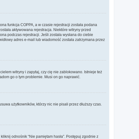
ona funkcja COPPA, a w czasie rejestracji została podana
została aktywowana rejestracja. Niektóre witryny przed
na podczas rejestracji. Jeśli została wysłana do ciebie
rawidłowy adres e-mail lub wiadomość została zatrzymana przez
lem witryny i zapytaj, czy cię nie zablokowano. Istnieje też
wiadom go o tym problemie. Musi on go naprawić.
suwa użytkowników, którzy nic nie pisali przez dłuższy czas.
liknij odnośnik “Nie pamiętam hasła”. Postępuj zgodnie z