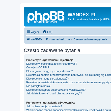
WANDEX.PL
Zamki hotelowe - Lokalizacja GPS -
Więcej…
FAQ
WANDEX
Forum techniczne
Często zadawane pytania
Często zadawane pytania
Problemy z logowaniem i rejestracją
Dlaczego w ogóle muszę się rejestrować?
Co to jest COPPA?
Dlaczego nie mogę się zarejestrować?
Rejestracja została przeprowadzona poprawnie, ale nie mogę się zal
Dlaczego nie mogę się zalogować?
Rejestracja została dokonana jakiś czas temu, ale teraz nie mogę się
Nie pamiętam hasła!
Dlaczego następuje automatyczne wylogowanie?
Jak działa funkcja “Usuń ciasteczka witryny”?
Preferencje i ustawienia użytkownika
Jak zmienić moje ustawienia?
W jaki sposób można zapobiec wyświetlaniu nazwy użytkownika na li