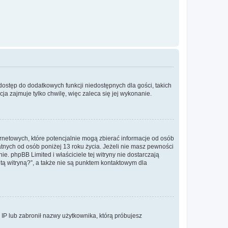
 dostęp do dodatkowych funkcji niedostępnych dla gości, takich
a zajmuje tylko chwilę, więc zaleca się jej wykonanie.
ernetowych, które potencjalnie mogą zbierać informacje od osób
tnych od osób poniżej 13 roku życia. Jeżeli nie masz pewności
e. phpBB Limited i właściciele tej witryny nie dostarczają
ą witryną?”, a także nie są punktem kontaktowym dla
s IP lub zabronił nazwy użytkownika, którą próbujesz