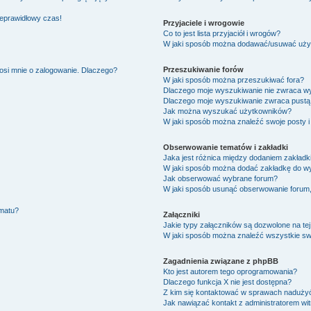
ieprawidłowy czas!
Przyjaciele i wrogowie
Co to jest lista przyjaciół i wrogów?
W jaki sposób można dodawać/usuwać użytk
Przeszukiwanie forów
osi mnie o zalogowanie. Dlaczego?
W jaki sposób można przeszukiwać fora?
Dlaczego moje wyszukiwanie nie zwraca w
Dlaczego moje wyszukiwanie zwraca pustą 
Jak można wyszukać użytkowników?
W jaki sposób można znaleźć swoje posty i
Obserwowanie tematów i zakładki
Jaka jest różnica między dodaniem zakład
W jaki sposób można dodać zakładkę do w
Jak obserwować wybrane forum?
W jaki sposób usunąć obserwowanie forum
ematu?
Załączniki
Jakie typy załączników są dozwolone na tej
W jaki sposób można znaleźć wszystkie swo
Zagadnienia związane z phpBB
Kto jest autorem tego oprogramowania?
Dlaczego funkcja X nie jest dostępna?
Z kim się kontaktować w sprawach nadużyć
Jak nawiązać kontakt z administratorem wi