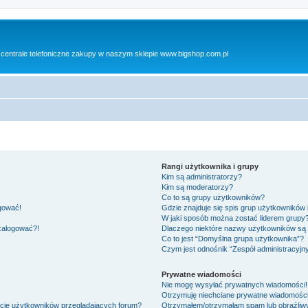
 centrale telefoniczne zakupy w naszym sklepie www.bigshop.com.pl
Rangi użytkownika i grupy
Kim są administratorzy?
Kim są moderatorzy?
Co to są grupy użytkowników?
ogować!
Gdzie znajduje się spis grup użytkowników
W jaki sposób można zostać liderem grupy
 zalogować?!
Dlaczego niektóre nazwy użytkowników są 
Co to jest “Domyślna grupa użytkownika”?
Czym jest odnośnik “Zespół administracyjn
Prywatne wiadomości
Nie mogę wysyłać prywatnych wiadomości!
Otrzymuję niechciane prywatne wiadomości
ście użytkowników przeglądających forum?
Otrzymałem/otrzymałam spam lub obraźliwy 