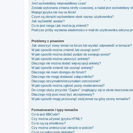
Jest wyświetlany nieprawidłowy czas!
Została wykonana zmiana strefy czasowej, a nadal jest wyświetlany n
Mojego języka nie ma na liście!
Czym są obrazki wyświetlane obok nazwy użytkownika?
Jak wyświetlić awatar?
Co to jest ranga i jak można ją zmienić?
Podczas próby wysłania wiadomości e-mail do użytkownika witryna pr
Problemy z pisaniem
Jak utworzyć nowy temat na forum lub wysłać odpowiedź w temacie?
W jaki sposób można zmienić lub usunąć post?
W jaki sposób można dodać podpis do swojego posta?
W jaki sposób można utworzyć ankietę?
Dlaczego nie można dodać więcej opcji ankiety?
W jaki sposób zmienić lub usunąć ankietę?
Dlaczego nie mam dostępu do forum?
Dlaczego nie mogę dodawać załączników?
Dlaczego otrzymałem/otrzymałam ostrzeżenie?
W jaki sposób można zgłosić posty moderatorowi?
Do czego służy przycisk “Zapisz” znajdujący się w oknie tworzenia t
Dlaczego mój post musi być akceptowany?
W jaki sposób mogę przesunąć swój temat na górę strony tematów?
Formatowanie i typy tematów
Co to jest BBCode?
Czy można używać języka HTML?
Co to są są emotikony?
Czy można umieszczać obrazki w poście?
Co to są ogłoszenia globalne?