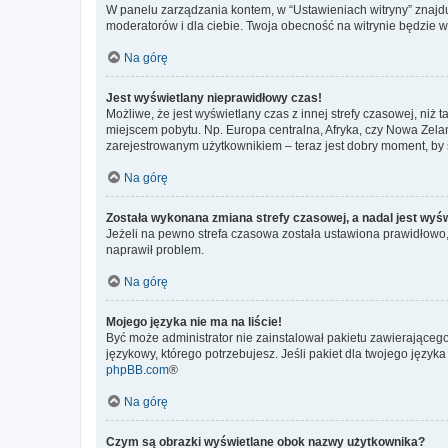
W panelu zarządzania kontem, w “Ustawieniach witryny” znajdu
moderatorów i dla ciebie. Twoja obecność na witrynie będzie 
Na górę
Jest wyświetlany nieprawidłowy czas!
Możliwe, że jest wyświetlany czas z innej strefy czasowej, niż 
miejscem pobytu. Np. Europa centralna, Afryka, czy Nowa Zelan
zarejestrowanym użytkownikiem – teraz jest dobry moment, by 
Na górę
Została wykonana zmiana strefy czasowej, a nadal jest wyś
Jeżeli na pewno strefa czasowa została ustawiona prawidłowo, 
naprawił problem.
Na górę
Mojego języka nie ma na liście!
Być może administrator nie zainstalował pakietu zawierającego
językowy, którego potrzebujesz. Jeśli pakiet dla twojego język
phpBB.com
®
Na górę
Czym są obrazki wyświetlane obok nazwy użytkownika?